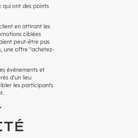
x qui ont des points
ient en attirant les
omotions ciblées
raient peut-être pas
, une offre "achetez-
 des événements et
ès d'un lieu
bler les participants
t.
Y
ITÉ