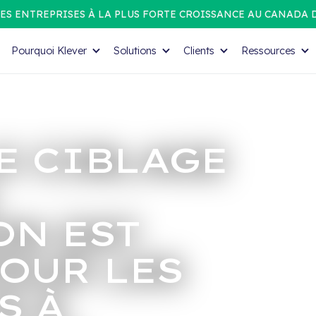
ES ENTREPRISES À LA PLUS FORTE CROISSANCE AU CANADA 
Pourquoi Klever
Solutions
Clients
Ressources
E CIBLAGE
ON EST
OUR LES
S À