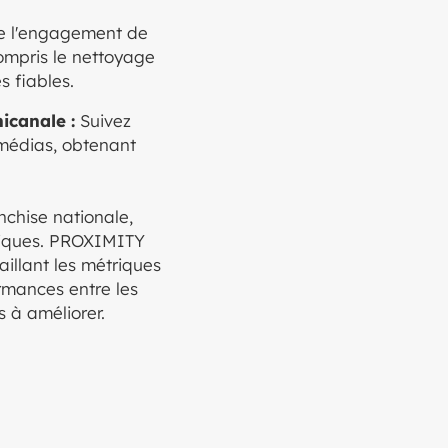
de l'engagement de
ompris le nettoyage
s fiables.
icanale :
Suivez
 médias, obtenant
chise nationale,
niques. PROXIMITY
illant les métriques
rmances entre les
 à améliorer.