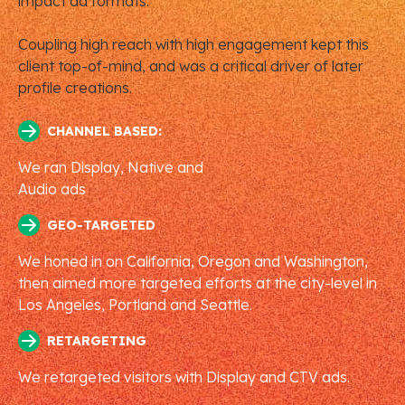
impact ad formats.
Coupling high reach with high engagement kept this
client top-of-mind, and was a critical driver of later
profile creations.
CHANNEL BASED:
We ran Display, Native and
Audio ads
GEO-TARGETED
We honed in on California, Oregon and Washington,
then aimed more targeted efforts at the city-level in
Los Angeles, Portland and Seattle.
RETARGETING
We retargeted visitors with Display and CTV ads.