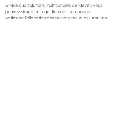
Grâce aux solutions multicanales de Klever, vous
pouvez simplifier la gestion des campagnes,
optimiser l'allocation des ressources et assurer une
présence unifiée pour vos clients sur divers canaux
marketing. Intégrez sans effort les campagnes pour
l'écosystème publicitaire programmatique avec la
Klever Grid, en capturant en continu des instantanés
de la configuration des campagnes, en utilisant les
données historiques et en s'appuyant sur l'IA pour
comprendre ce qui stimule la performance et où
votre message sera le plus efficace.
CONVERTIR LES
NAVIGATEURS EN